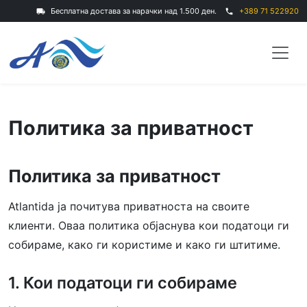
Бесплатна достава за нарачки над 1.500 ден.
+389 71 522920
local_shipping
phone
Политика за приватност
Политика за приватност
Atlantida ја почитува приватноста на своите
клиенти. Оваа политика објаснува кои податоци ги
собираме, како ги користиме и како ги штитиме.
1. Кои податоци ги собираме