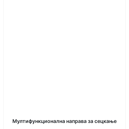
Мултифункционална направа за сецкање