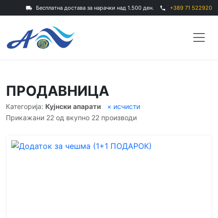
Бесплатна достава за нарачки над 1.500 ден.
+389 71 522920
local_shipping
phone
ПРОДАВНИЦА
Категорија:
Кујнски апарати
× исчисти
Прикажани 22 од вкупно 22 производи