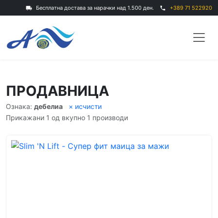
Бесплатна достава за нарачки над 1.500 ден.
+389 71 522920
local_shipping
phone
ПРОДАВНИЦА
Ознака:
дебелиа
× исчисти
Прикажани 1 од вкупно 1 производи