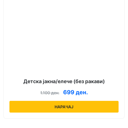
Детска јакна/елече (без ракави)
699 ден.
1.100 ден.
НАРАЧАЈ