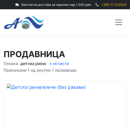
Бесплатна достава за нарачки над 1.500 ден.
+389 71 522920
local_shipping
phone
ПРОДАВНИЦА
Ознака:
детска јакна
× исчисти
Прикажани 1 од вкупно 1 производи