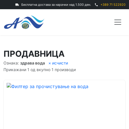
Бесплатна достава за нарачки над 1.500 ден.
+389 71 522920
local_shipping
phone
ПРОДАВНИЦА
Ознака:
здрава вода
× исчисти
Прикажани 1 од вкупно 1 производи