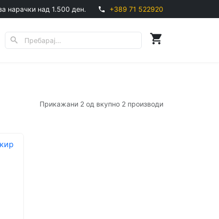
за нарачки над 1.500 ден.
+389 71 522920
phone
shopping_cart
search
Прикажани 2 од вкупно 2 производи