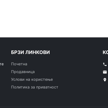
БРЗИ ЛИНКОВИ
К
те
Почетна
phone
Продавница
email
Услови на користење
location_on
Политика за приватност