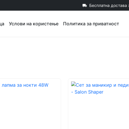
Бесплатна достава 
local_shipping
ца
Услови на користење
Политика за приватност