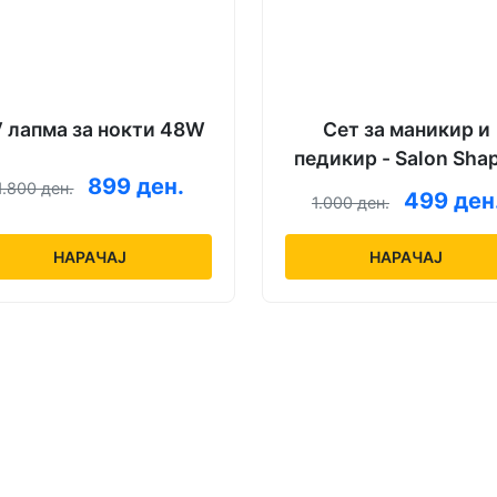
 лапма за нокти 48W
Сет за маникир и
педикир - Salon Sha
899 ден.
1.800 ден.
499 ден
1.000 ден.
НАРАЧАЈ
НАРАЧАЈ