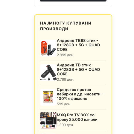
НАЈМНОГУ КУПУВАНИ
ПРОИЗВОДИ
Андроид ТВ98 стик -
8+128GB + 5G + QUAD
CORE
2.999 ден.
Андроид ТВ стик -
8+128GB + 5G + QUAD
CORE
2.799 ден.
Средство против
лебарки и др. инсекти -
100% ефикасно
599 ден.
MXQ Pro TV BOX со
преку 25.000 канали
1.399 ден.