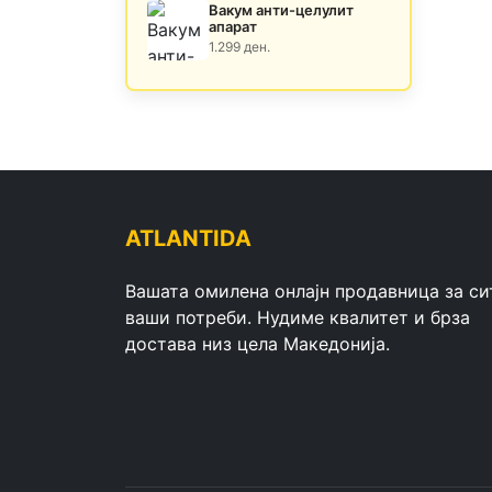
Вакум анти-целулит
апарат
1.299 ден.
ATLANTIDA
Вашата омилена онлајн продавница за си
ваши потреби. Нудиме квалитет и брза
достава низ цела Македонија.