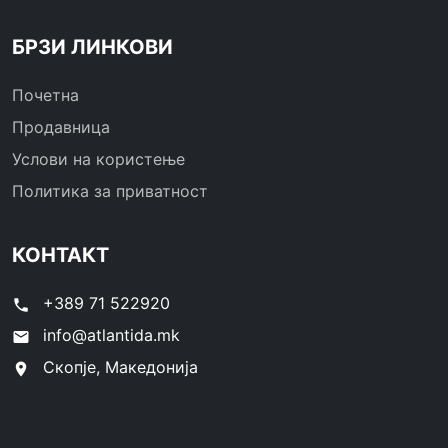
БРЗИ ЛИНКОВИ
Почетна
Продавница
Услови на користење
Политика за приватност
КОНТАКТ
+389 71 522920
phone
info@atlantida.mk
email
Скопје, Македонија
location_on