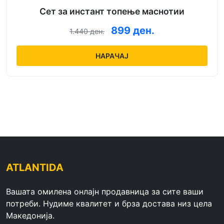
Сет за инстант топење маснотии
899 ден.
1.440 ден.
НАРАЧАЈ
ATLANTIDA
Вашата омилена онлајн продавница за сите ваши
потреби. Нудиме квалитет и брза достава низ цела
Македонија.