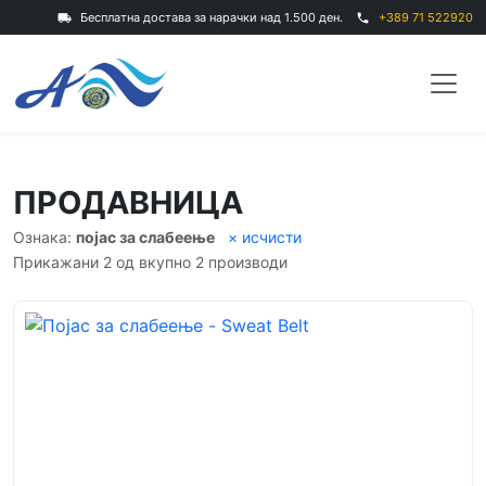
Бесплатна достава за нарачки над 1.500 ден.
+389 71 522920
local_shipping
phone
ПРОДАВНИЦА
Ознака:
појас за слабеење
× исчисти
Прикажани 2 од вкупно 2 производи