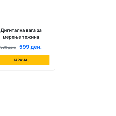
Дигитална вага за
мерење тежина
599 ден.
980 ден.
НАРАЧАЈ