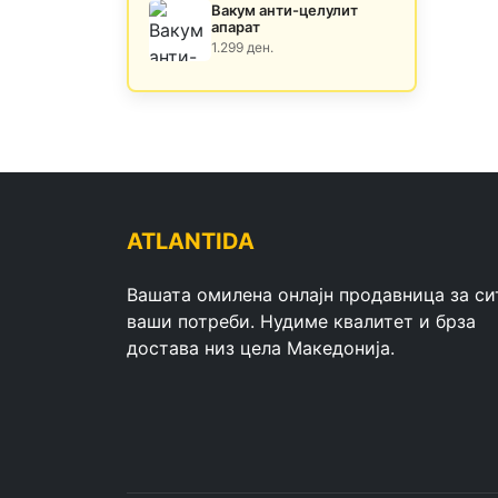
Вакум анти-целулит
апарат
1.299 ден.
ATLANTIDA
Вашата омилена онлајн продавница за си
ваши потреби. Нудиме квалитет и брза
достава низ цела Македонија.