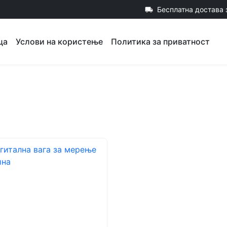
Бесплатна достава 
local_shipping
ца
Услови на користење
Политика за приватност