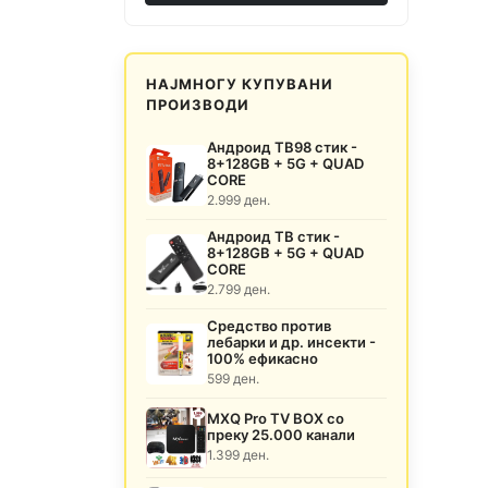
НАЈМНОГУ КУПУВАНИ
ПРОИЗВОДИ
Андроид ТВ98 стик -
8+128GB + 5G + QUAD
CORE
2.999 ден.
Андроид ТВ стик -
8+128GB + 5G + QUAD
CORE
2.799 ден.
Средство против
лебарки и др. инсекти -
100% ефикасно
599 ден.
MXQ Pro TV BOX со
преку 25.000 канали
1.399 ден.