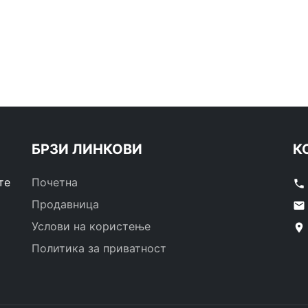
БРЗИ ЛИНКОВИ
К
те
Почетна
phone
Продавница
email
Услови на користење
location_on
Политика за приватност