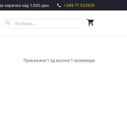
за нарачки над 1.500 ден.
+389 71 522920
phone
shopping_cart
search
Прикажани 1 од вкупно 1 производи