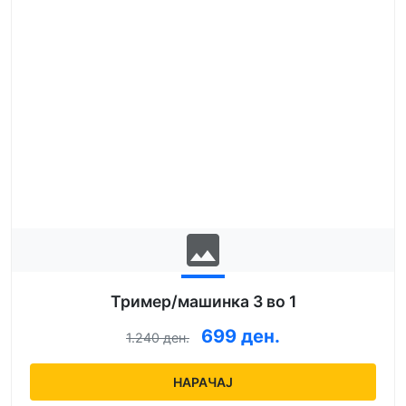
image
Тример/машинка 3 во 1
699 ден.
1.240 ден.
НАРАЧАЈ