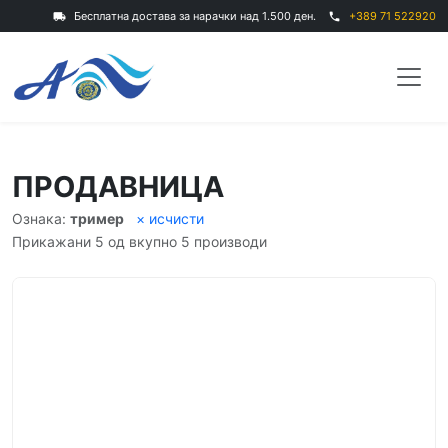
Бесплатна достава за нарачки над 1.500 ден.
+389 71 522920
local_shipping
phone
ПРОДАВНИЦА
Ознака:
тример
× исчисти
Прикажани 5 од вкупно 5 производи