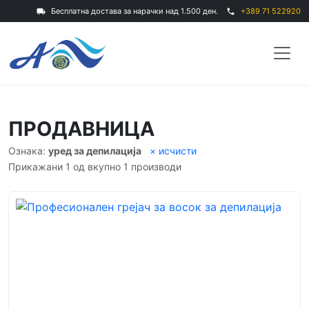
Бесплатна достава за нарачки над 1.500 ден.
+389 71 522920
local_shipping
phone
ПРОДАВНИЦА
Ознака:
уред за депилација
× исчисти
Прикажани 1 од вкупно 1 производи