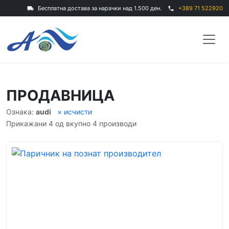
Бесплатна достава за нарачки над 1.500 ден.
+389 71 522920
local_shipping
phone
ПРОДАВНИЦА
Ознака:
audi
× исчисти
Прикажани 4 од вкупно 4 производи