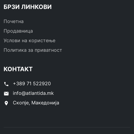
БРЗИ ЛИНКОВИ
Почетна
Продавница
Услови на користење
Политика за приватност
КОНТАКТ
+389 71 522920
phone
info@atlantida.mk
email
Скопје, Македонија
location_on