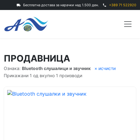
Бесплатна достава за нарачки над 1.500 ден.
+389 71 522920
local_shipping
phone
ПРОДАВНИЦА
Ознака:
Bluetooth слушалици и звучник
× исчисти
Прикажани 1 од вкупно 1 производи