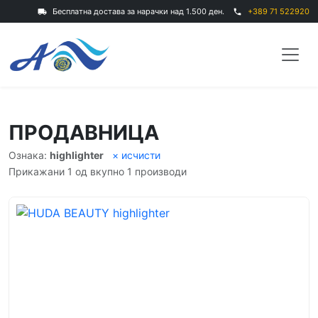
Бесплатна достава за нарачки над 1.500 ден.
+389 71 522920
local_shipping
phone
ПРОДАВНИЦА
Ознака:
highlighter
× исчисти
Прикажани 1 од вкупно 1 производи