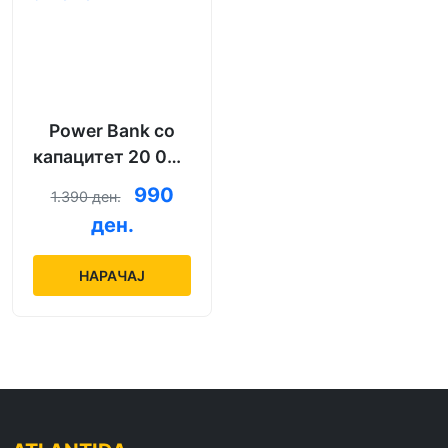
Power Bank со
капацитет 20 000
mAh + кабел за
990
1.390 ден.
полнење
ден.
НАРАЧАЈ