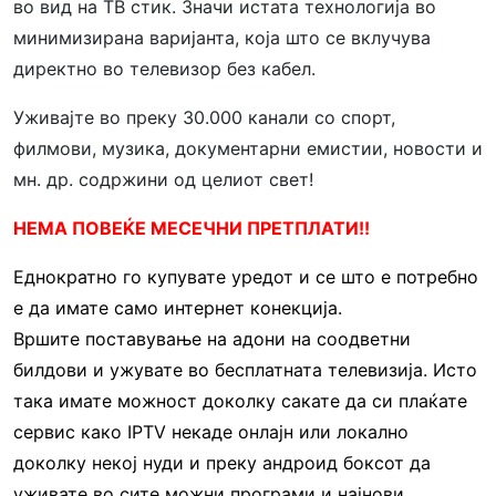
во вид на ТВ стик. Значи истата технологија во
минимизирана варијанта, која што се вклучува
директно во телевизор без кабел.
Уживајте во преку 30.000 канали со спорт,
филмови, музика, документарни емистии, новости и
мн. др. содржини од целиот свет!
НЕМА ПОВЕЌЕ МЕСЕЧНИ ПРЕТПЛАТИ!!
Еднократно го купувате уредот и се што е потребно
е да имате само интернет конекција.
Вршите поставување на адони на соодветни
билдови и ужувате во бесплатната телевизија. Исто
така имате можност доколку сакате да си плаќате
сервис како IPTV некаде онлајн или локално
доколку некој нуди и преку андроид боксот да
уживате во сите можни програми и најнови