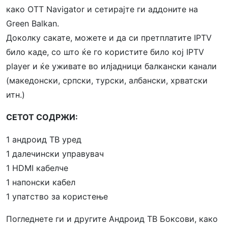
како OTT Navigator и сетирајте ги аддоните на
Green Balkan.
Доколку сакате, можете и да си претплатите IPTV
било каде, со што ќе го користите било кој IPTV
player и ќе уживате во илјадници балкански канали
(македонски, српски, турски, албански, хрватски
итн.)
СЕТОТ СОДРЖИ:
1 андроид ТВ уред
1 далечински управувач
1 HDMI кабелче
1 напонски кабел
1 упатство за користење
Погледнете ги и другите Андроид ТВ Боксови, како