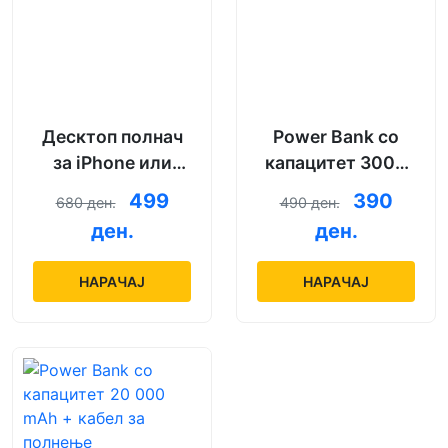
Десктоп полнач
Power Bank со
за iPhone или
капацитет 3000
Android со модел
mAh + кабел за
499
390
680 ден.
490 ден.
по избор
полнење
ден.
ден.
НАРАЧАЈ
НАРАЧАЈ