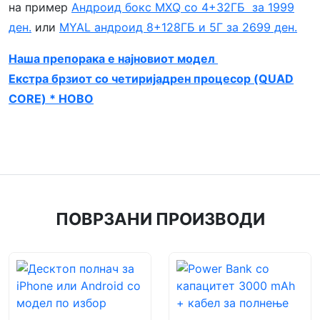
на пример
Андроид бокс MXQ со 4+32ГБ за 1999
ден.
или
MYAL андроид 8+128ГБ и 5Г за 2699 ден.
Наша препорака е најновиот модел
Екстра брзиот со четиријадрен процесор (QUAD
CORE) * НОВО
ПОВРЗАНИ ПРОИЗВОДИ