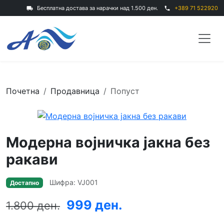
Бесплатна достава за нарачки над 1.500 ден.
+389 71 522920
local_shipping
phone
Почетна
Продавница
Попуст
Модерна војничка јакна без
ракави
Шифра: VJ001
Достапно
999 ден.
1.800 ден.