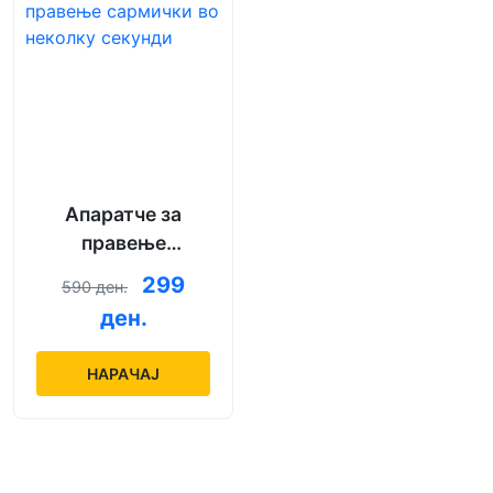
Апаратче за
правење
сармички во
299
590 ден.
неколку секунди
ден.
НАРАЧАЈ