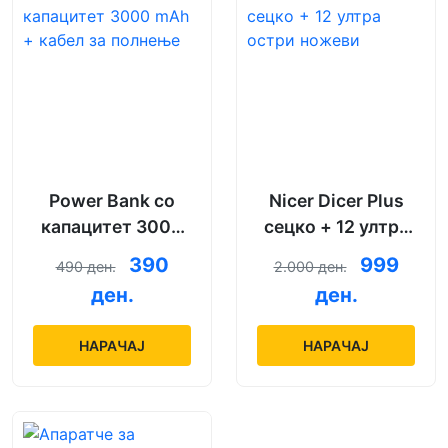
Power Bank со
Nicer Dicer Plus
капацитет 3000
сецко + 12 ултра
mAh + кабел за
остри ножеви
390
999
490 ден.
2.000 ден.
полнење
ден.
ден.
НАРАЧАЈ
НАРАЧАЈ