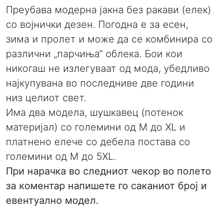
Преубава модерна јакна без ракави (елек)
со војнички дезен. Погодна е за есен,
зима и пролет и може да се комбинира со
различни „парчиња“ облека. Бои кои
никогаш не излегуваат од мода, убедливо
најкупувана во последниве две години
низ целиот свет.
Има два модела, шушкавец (потенок
материјал) со големини од М до XL и
платнено елече со дебела постава со
големини од М до 5XL.
При нарачка во следниот чекор во полето
за коментар напишете го саканиот број и
евентуално модел.