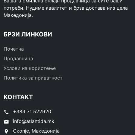
Вашата омилена онлајн продавница за сите ваши
потреби. Нудиме квалитет и брза достава низ цела
Македонија.
БРЗИ ЛИНКОВИ
Почетна
Продавница
Услови на користење
Политика за приватност
КОНТАКТ
+389 71 522920
phone
info@atlantida.mk
email
Скопје, Македонија
location_on