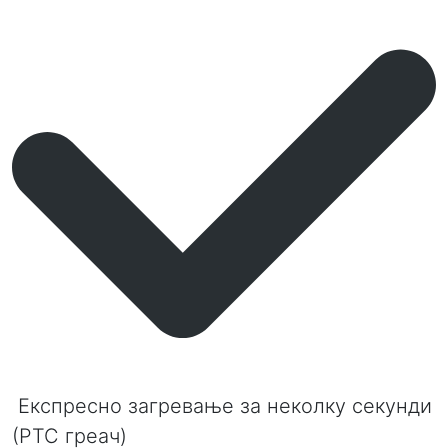
Експресно загревање за неколку секунди
(РТС греач)