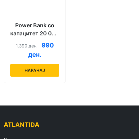
Power Bank со
капацитет 20 000
mAh + кабел за
990
1.390 ден.
полнење
ден.
НАРАЧАЈ
ATLANTIDA