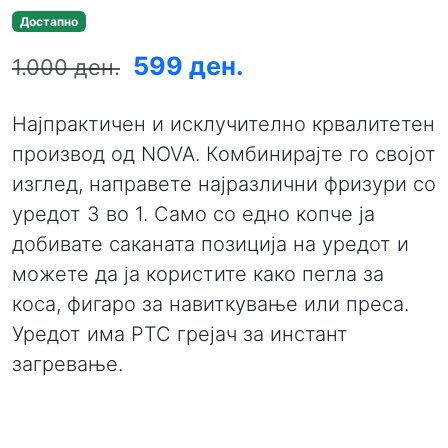
Достапно
599 ден.
1.000 ден.
Најпрактичен и исклучително крвалитетен
производ од NOVA. Комбинирајте го својот
изглед, направете најразлични фризури со
уредот 3 во 1. Само со едно копче ја
добивате саканата позиција на уредот и
можете да ја користите како пегла за
коса, фигаро за навиткување или преса.
Уредот има РТС грејач за инстант
загревање.