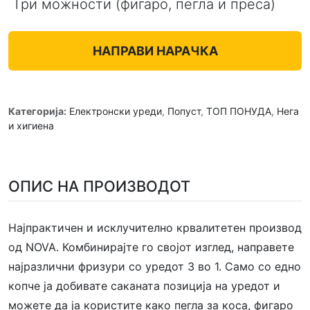
Три можности (фигаро, пегла и преса)
НАПРАВИ НАРАЧКА
Категорија:
Електронски уреди
,
Попуст
,
ТОП ПОНУДА
,
Нега
и хигиена
ОПИС НА ПРОИЗВОДОТ
Најпрактичен и исклучително крвалитетен производ
од NOVA. Комбинирајте го својот изглед, направете
најразлични фризури со уредот 3 во 1. Само со едно
копче ја добивате саканата позиција на уредот и
можете да ја користите како пегла за коса, фигаро