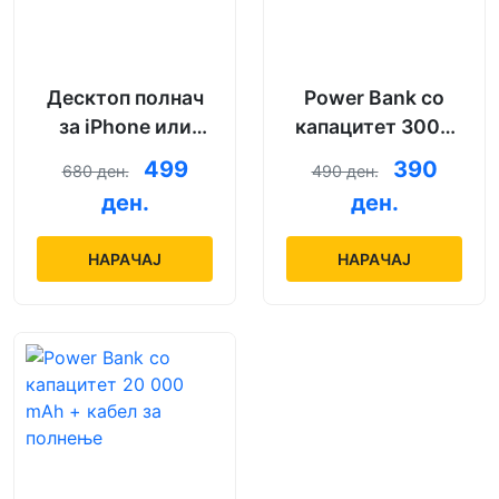
Десктоп полнач
Power Bank со
за iPhone или
капацитет 3000
Android со модел
mAh + кабел за
499
390
680 ден.
490 ден.
по избор
полнење
ден.
ден.
НАРАЧАЈ
НАРАЧАЈ