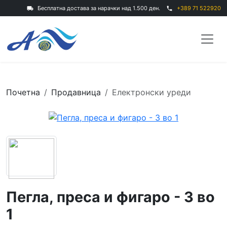
Бесплатна достава за нарачки над 1.500 ден.
+389 71 522920
local_shipping
phone
Почетна
Продавница
Електронски уреди
Пегла, преса и фигаро - 3 во
1