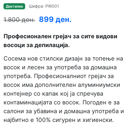
Шифра: PW001
Достапно
899 ден.
1.800 ден.
Професионален
грејач за сите видови
восоци за депилација.
Сосема нов стилски дизајн за топење на
восок и лесен за употреба за домашна
употреба. Професионалниот грејач за
восок има дополнителен алуминиумски
контејнер со капак кој ја спречува
контаминацијата со восок. Погоден е за
салони за убавина и домашна употреба и
најбитно е 100% сигурен и хигиенски.