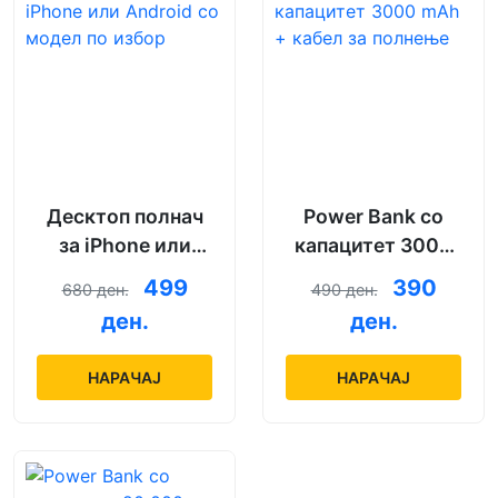
Десктоп полнач
Power Bank со
за iPhone или
капацитет 3000
Android со модел
mAh + кабел за
499
390
680 ден.
490 ден.
по избор
полнење
ден.
ден.
НАРАЧАЈ
НАРАЧАЈ