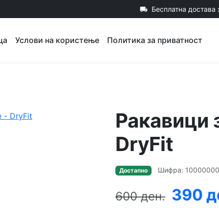
Бесплатна достава 
local_shipping
ца
Услови на користење
Политика за приватност
Ракавици 
DryFit
Шифра: 1000000
Достапно
390 д
600 ден.