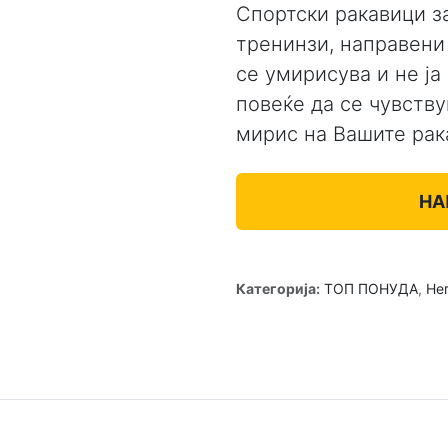
Спортски ракавици з
тренинзи, направени 
се умирисува и не ја
повеќе да се чувств
мирис на Вашите рак
НА
Категорија:
ТОП ПОНУДА
,
Нег