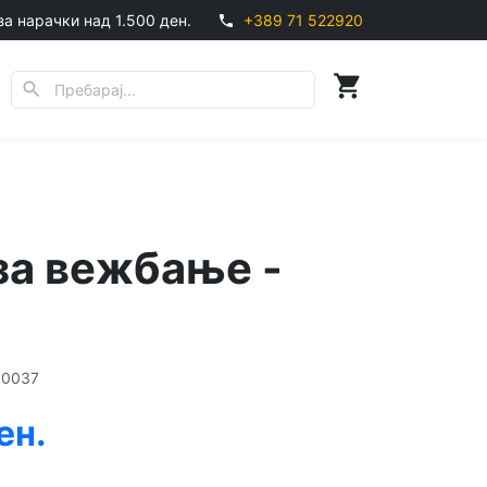
за нарачки над 1.500 ден.
+389 71 522920
phone
shopping_cart
search
за вежбање -
00037
ен.