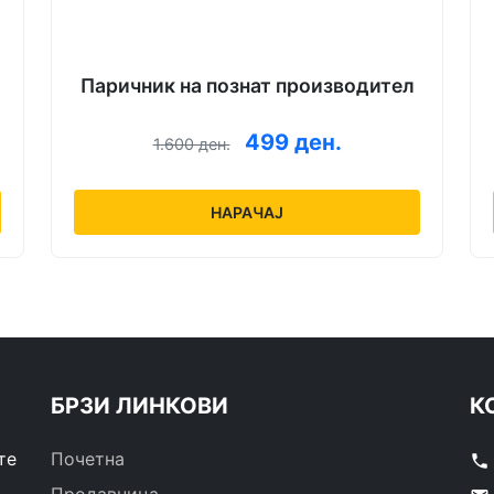
Паричник на познат производител
499 ден.
1.600 ден.
НАРАЧАЈ
БРЗИ ЛИНКОВИ
К
те
Почетна
phone