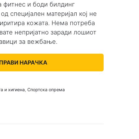
а фитнес и боди билдинг
од специјален материјал кој не
 иритира кожата. Нема потреба
увате непријатно заради лошиот
авици за вежбање.
ПРАВИ НАРАЧКА
а и хигиена
,
Спортска опрема