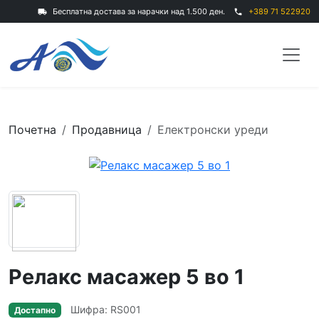
Бесплатна достава за нарачки над 1.500 ден.
+389 71 522920
local_shipping
phone
Почетна
Продавница
Електронски уреди
Релакс масажер 5 во 1
Шифра: RS001
Достапно