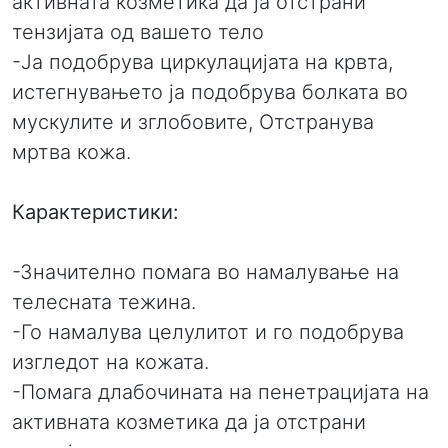
активната козметика да ја отстрани
тензијата од вашето тело
-Ја подобрува циркулацијата на крвта,
истегнувањето ја подобрува болката во
мускулите и зглобовите, Отстранува
мртва кожа.
Карактеристики:
-Значително помага во намалување на
телесната тежина.
-Го намалува целулитот и го подобрува
изгледот на кожата.
-Помага длабочината на пенетрацијата на
активната козметика да ја отстрани