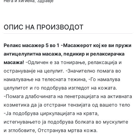
Нега и хигиена
,
Здравје
ОПИС НА ПРОИЗВОДОТ
Релакс масажер 5 во 1
-Масажерот кој ке ви пружи
антицелулитна масажа, педикир и релаксирачка
масажа!
-Одличен е за тонирање, релаксација и
острануванје на целулит. -Значително помага во
намалување на телесната тежина, -Го намалува
целулитот и го подобрува изгледот на кожата.
-Помага длабочината на пенетрацијата на активната
козметика да ја отстрани тензијата од вашето тело
-Ја подобрува циркулацијата на крвта,
истегнувањето ја подобрува болката во мускулите
и зглобовите, Отстранува мртва кожа.