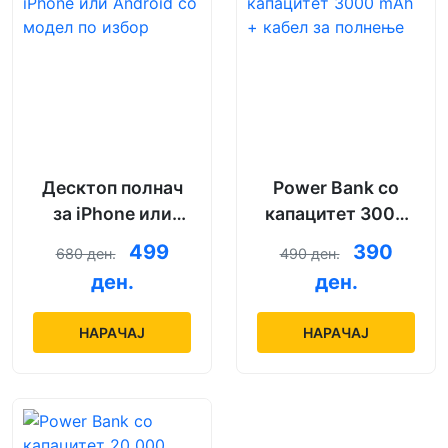
Десктоп полнач
Power Bank со
за iPhone или
капацитет 3000
Android со модел
mAh + кабел за
499
390
680 ден.
490 ден.
по избор
полнење
ден.
ден.
НАРАЧАЈ
НАРАЧАЈ