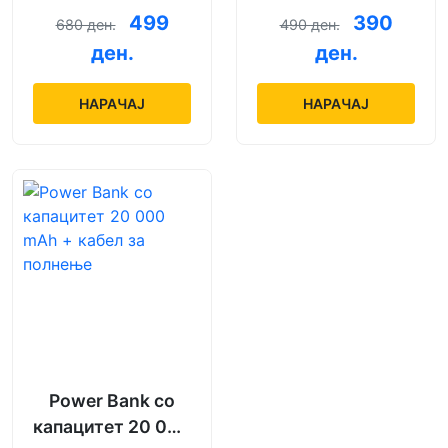
Android со модел
mAh + кабел за
499
390
680 ден.
490 ден.
по избор
полнење
ден.
ден.
НАРАЧАЈ
НАРАЧАЈ
Power Bank со
капацитет 20 000