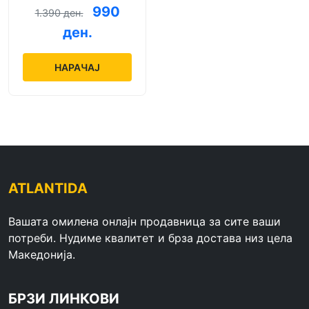
mAh + кабел за
990
1.390 ден.
полнење
ден.
НАРАЧАЈ
ATLANTIDA
Вашата омилена онлајн продавница за сите ваши
потреби. Нудиме квалитет и брза достава низ цела
Македонија.
БРЗИ ЛИНКОВИ