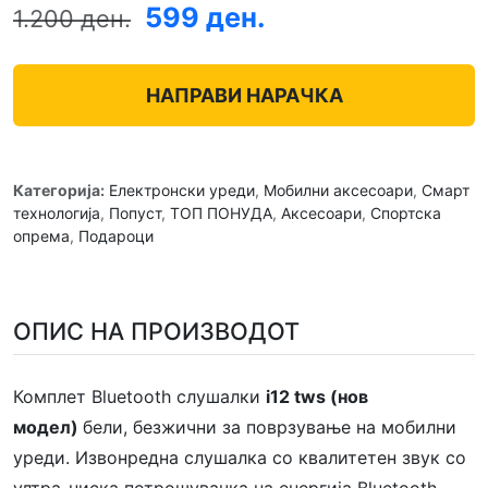
599 ден.
1.200 ден.
НАПРАВИ НАРАЧКА
Категорија:
Електронски уреди
,
Мобилни аксесоари
,
Смарт
технологија
,
Попуст
,
ТОП ПОНУДА
,
Аксесоари
,
Спортска
опрема
,
Подароци
ОПИС НА ПРОИЗВОДОТ
Комплет Bluetooth слушалки
i12 tws (нов
модел)
бели, безжични за поврзување на мобилни
уреди. Извонредна слушалка со квалитетен звук со