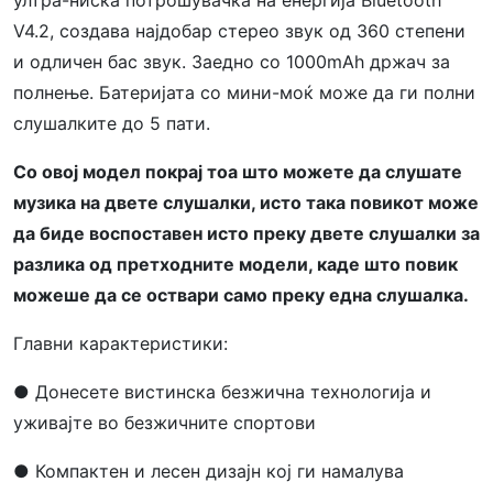
ултра-ниска потрошувачка на енергија Bluetooth
V4.2, создава најдобар стерео звук од 360 степени
и одличен бас звук. Заедно со 1000mAh држач за
полнење. Батеријата со мини-моќ може да ги полни
слушалките до 5 пати.
Со овој модел покрај тоа што можете да слушате
музика на двете слушалки, исто така повикот може
да биде воспоставен исто преку двете слушалки за
разлика од претходните модели, каде што повик
можеше да се оствари само преку една слушалка.
Главни карактеристики:
● Донесете вистинска безжична технологија и
уживајте во безжичните спортови
● Компактен и лесен дизајн кој ги намалува