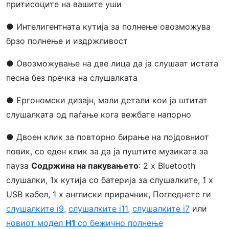
притисоците на вашите уши
● Интелигентната кутија за полнење овозможува
брзо полнење и издржливост
● Овозможување на две лица да ја слушаат истата
песна без пречка на слушалката
● Ергономски дизајн, мали детали кои ја штитат
слушалката од паѓање кога вежбате напорно
● Двоен клик за повторно бирање на појдовниот
повик, со еден клик за да ја пуштите музиката за
пауза
Содржина на пакувањето
: 2 x Bluetooth
слушалки, 1х кутија со батерија за слушалките, 1 x
USB кабел, 1 x англиски прирачник, Погледнете ги
слушалките i9,
слушалките i11,
слушалките i7
или
новиот модел
H1
со бежично полнење