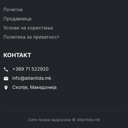
Почетна
Продавница
Услови на користење
Политика за приватност
КОНТАКТ
+389 71 522920
phone
info@atlantida.mk
email
Скопје, Македонија
location_on
Сите права задржани © Atlantida.mk