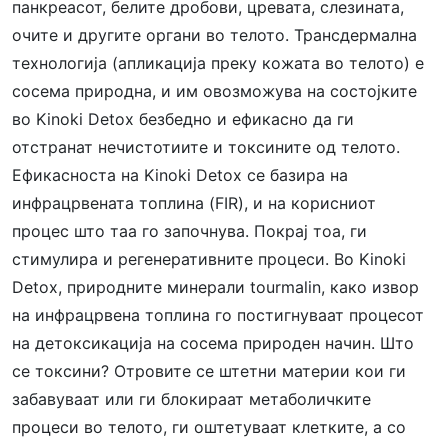
панкреасот, белите дробови, цревата, слезината,
очите и другите органи во телото. Трансдермална
технологија (апликација преку кожата во телото) е
сосема природна, и им овозможува на состојките
во Kinoki Detox безбедно и ефикасно да ги
отстранат нечистотиите и токсините од телото.
Ефикасноста на Kinoki Detox се базира на
инфрацрвената топлина (FIR), и на корисниот
процес што таа го започнува. Покрај тоа, ги
стимулира и регенеративните процеси. Во Kinoki
Detox, природните минерали tourmalin, како извор
на инфрацрвена топлина го постигнуваат процесот
на детоксикација на сосема природен начин. Што
се токсини? Отровите се штетни материи кои ги
забавуваат или ги блокираат метаболичките
процеси во телото, ги оштетуваат клетките, а со