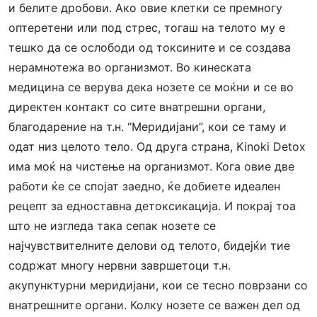
и белите дробови. Ако овие клетки се премногу
оптеретени или под стрес, тогаш на телото му е
тешко да се ослободи од токсините и се создава
нерамнотежа во организмот. Во кинеската
медицина се верува дека нозете се моќни и се во
директен контакт со сите внатрешни органи,
благодарение на т.н. “Меридијани”, кои се таму и
одат низ целото тело. Од друга страна, Kinoki Detox
има моќ на чистење на организмот. Кога овие две
работи ќе се спојат заедно, ќе добиете идеален
рецепт за едноставна детоксикација. И покрај тоа
што не изгледа така сепак нозете се
најчувствителните делови од телото, бидејќи тие
содржат многу нервни завршетоци т.н.
акупунктурни меридијани, кои се тесно поврзани со
внатрешните органи. Колку нозете се важен дел од