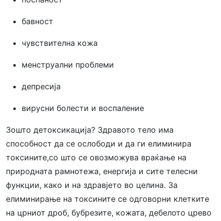
бавност
чувствителна кожа
менструални проблеми
депресија
вирусни болести и воспаление
Зошто детоксикација? Здравото тело има
способност да се ослободи и да ги елиминира
токсините,со што се овозможува враќање на
природната рамнотежа, енергија и сите телесни
функции, како и на здравјето во целина. За
елиминирање на токсините се одговорни клетките
на црниот дроб, бубрезите, кожата, дебелото црево