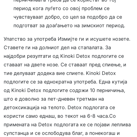
период кога луѓето со овој проблем се
чувствуваат добро, со цел ѕа подобро да се
подготват за доаѓањето на зимскиот период.
Упатство за употреба Измијте ги и исушете нозете.
Ставете ги на долниот дел на стапалата. За
најдобри резултати од Kinoki Detox подлогите се
ставаат на двете нозе. Се ставаат пред спиење, и
тие делуваат додека вие спиете. Kinoki Detox
подлогите се за еднократна употреба. Една кутија
од Kinoki Detox подлогите содржи 10 перничиња,
што е доволно за пет-дневен третман на
детоксикација на телото. Detox подлогата се
користи само еднаш, во текот на 6-8 часа.Со
примената на Detox подлогата ке се појави леплива
супстанца и се ослободува благ, а понекогаш и