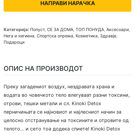
НАПРАВИ НАРАЧКА
Категорија:
Попуст
,
СЕ ЗА ДОМА
,
ТОП ПОНУДА
,
Аксесоари
,
Нега и хигиена
,
Спортска опрема
,
Козметика
,
Здравје
,
Подароци
ОПИС НА ПРОИЗВОДОТ
Преку загадениот воздух, нездравата храна и
водата во човечкото тело влегуваат разни токсини,
отрови, тешки метали и сл. Kinoki Detox
перничињата се најновиот и најлесниот начин за
целосно отстранување на токсините и отровите од
телото… и сето тоа додека спиете! Kinoki Detox