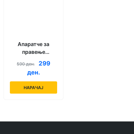
Апаратче за
правење
сармички во
299
590 ден.
неколку секунди
ден.
НАРАЧАЈ