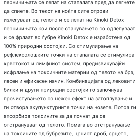
перничињата се лепат на стапалата пред да легнете
да спиете. Во текот на ноќта сите отрови
излегуваат од телото и се лепат на Kinoki Detox
перничињата кои после станувањето со одлепуваат
и се фрлаат во ѓубре Kinoki Detox е изработена од
100% природни состојки. Со стимулирање на
рефлексолошките точки на стапалата се стимулира
крвотокот и лимфниот систем, предизвикувајќи
исфрлање на токсичните материи од телото на брз,
лесен и ефикасен начин. Комбинацијата од лековити
билки и други природни состојки го започнува
прочистувањето со нежен ефект на затоплување и
ги отвора акупунктурните точки на нозете. Потоа ги
апсорбира токсините за да почнат да се
отстрануваат од телото. Помага во отстранување
на токсините од бубрезите, црниот дроб, срцето,