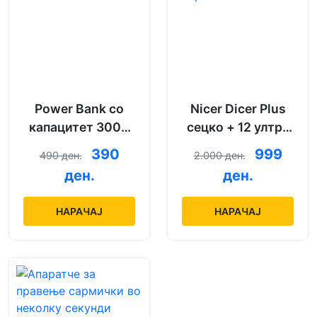
Power Bank со
Nicer Dicer Plus
капацитет 3000
сецко + 12 ултра
mAh + кабел за
остри ножеви
390
999
490 ден.
2.000 ден.
полнење
ден.
ден.
НАРАЧАЈ
НАРАЧАЈ