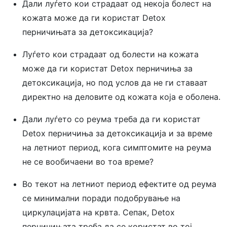
Дали луѓето кои страдаат од некоја болест на
кожата може да ги користат Detox
перничињата за детоксикација?
Луѓето кои страдаат од болести на кожата
може да ги користат Detox перничиња за
детоксикација, но под услов да не ги ставаат
директно на деловите од кожата која е оболена.
Дали луѓето со реума треба да ги користат
Detox перничиња за детоксикација и за време
на летниот период, кога симптомите на реума
не се вообичаени во тоа време?
Во текот на летниот период ефектите од реума
се минимални поради подобрување на
циркулацијата на крвта. Сепак, Detox
перничињата треба да се користат во тој