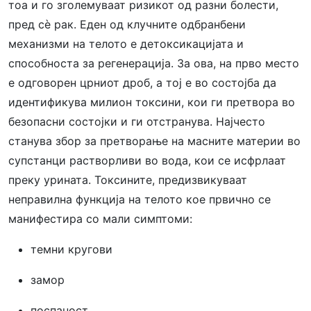
тоа и го зголемуваат ризикот од разни болести,
пред сè рак. Еден од клучните одбранбени
механизми на телото е детоксикацијата и
способноста за регенерација. За ова, на прво место
е одговорен црниот дроб, а тој е во состојба да
идентификува милион токсини, кои ги претвора во
безопасни состојки и ги отстранува. Најчесто
станува збор за претворање на масните материи во
супстанци растворливи во вода, кои се исфрлаат
преку урината. Токсините, предизвикуваат
неправилна функција на телото кое првично се
манифестира со мали симптоми:
темни кругови
замор
поспаност