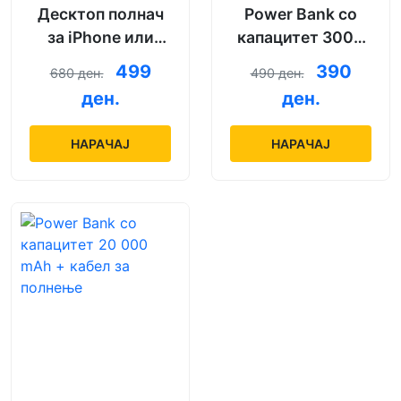
Десктоп полнач
Power Bank со
за iPhone или
капацитет 3000
Android со модел
mAh + кабел за
499
390
680 ден.
490 ден.
по избор
полнење
ден.
ден.
НАРАЧАЈ
НАРАЧАЈ