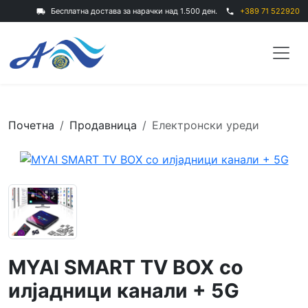
Бесплатна достава за нарачки над 1.500 ден.
+389 71 522920
local_shipping
phone
Почетна
Продавница
Електронски уреди
MYAI SMART TV BOX со
илјадници канали + 5G