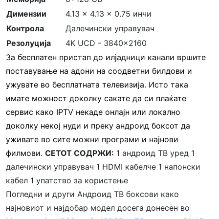
Димензии
4.13 x 4.13 x 0.75 инчи
Контрола
Далечински управувач
Резолуција
4K UCD - 3840x2160
За бесплатен пристап до илјадници канали вршите
поставување на адони на соодветни билдови и
ужувате во бесплатната телевизија. Исто така
имате можност доколку сакате да си плаќате
сервис како IPTV некаде онлајн или локално
доколку некој нуди и преку андроид боксот да
уживате во сите можни програми и најнови
филмови.
СЕТОТ СОДРЖИ:
1 андроид ТВ уред 1
далечински управувач 1 HDMI кабелче 1 напонски
кабел 1 упатство за користење
Погледни и други Андроид ТВ боксови како
најновиот и најдобар модел досега донесен во