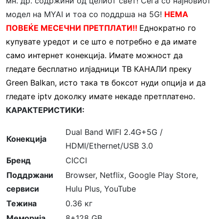
мн. др. содржини од целиот свет! Сега со најновиот
модел на MYAI и тоа со поддрша на 5G!
НЕМА
ПОВЕЌЕ МЕСЕЧНИ ПРЕТПЛАТИ!!
Еднократно го
купувате уредот и се што е потребно е да имате
само интернет конекција. Имате можност да
гледате бесплатно илјадници ТВ КАНАЛИ преку
Green Balkan, исто така тв боксот нуди опција и да
гледате iptv доколку имате некаде претплатено.
КАРАКТЕРИСТИКИ:
Dual Band WIFI 2.4G+5G /
Конекција
HDMI/Ethernet/USB 3.0
Бренд
CICCI
Поддржани
Browser, Netflix, Google Play Store,
сервиси
Hulu Plus, YouTube
Тежина
0.36 кг
Меморија
8+128 GB