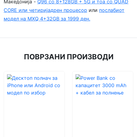
Македонија -
Q96 со 8+128GB + 5G и тоа со QUAD
CORE или четиријадрен процесор
или
послабиот
модел на MXQ 4+32GB за 1999 ден.
ПОВРЗАНИ ПРОИЗВОДИ