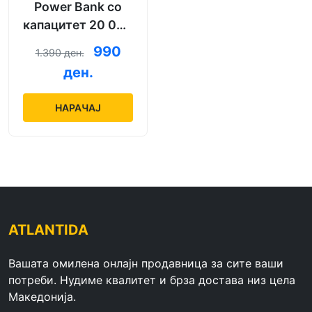
Power Bank со
капацитет 20 000
mAh + кабел за
990
1.390 ден.
полнење
ден.
НАРАЧАЈ
ATLANTIDA
Вашата омилена онлајн продавница за сите ваши
потреби. Нудиме квалитет и брза достава низ цела
Македонија.