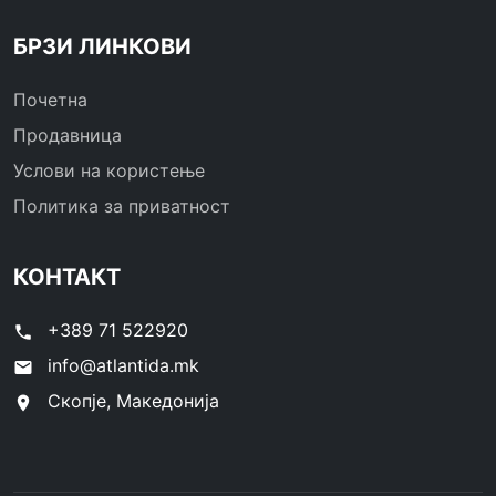
БРЗИ ЛИНКОВИ
Почетна
Продавница
Услови на користење
Политика за приватност
КОНТАКТ
+389 71 522920
phone
info@atlantida.mk
email
Скопје, Македонија
location_on