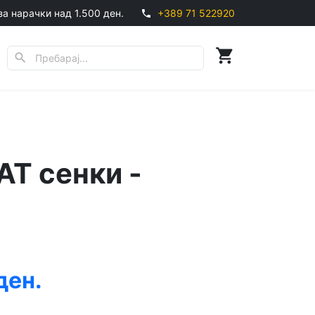
за нарачки над 1.500 ден.
+389 71 522920
phone
shopping_cart
search
T сенки -
ден.