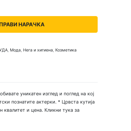
ПРАВИ НАРАЧКА
УДА
,
Мода
,
Нега и хигиена
,
Козметика
бивате уникатен изглед и поглед на кој
тски познатите актерки. * Црвста кутија
н квалитет и цена. Кликни тука за