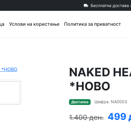
Бесплатна достава 
local_shipping
ца
Услови на користење
Политика за приватност
NAKED HEA
*НОВО
Шифра: NA0003
Достапно
499 
1.400 ден.