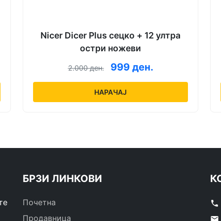
Nicer Dicer Plus сецко + 12 ултра
остри ножеви
999 ден.
2.000 ден.
НАРАЧАЈ
БРЗИ ЛИНКОВИ
К
те
Почетна
phone
Продавница
email