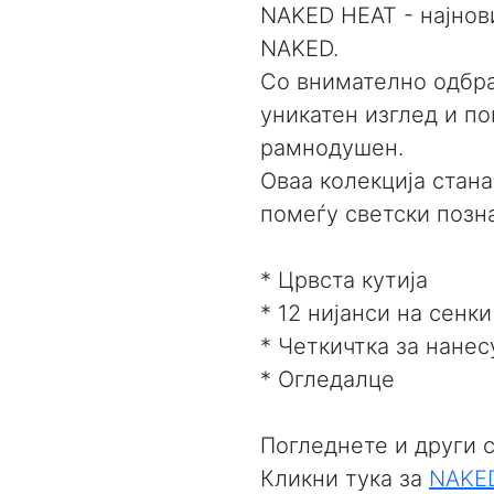
NAKED HEAT - најнови
NAKED.
Со внимателно одбра
уникатен изглед и по
рамнодушен.
Оваа колекција стан
помеѓу светски позна
* Црвста кутија
* 12 нијанси на сенки
* Четкичтка за нане
* Огледалце
Погледнете и други с
Кликни тука за
NAKE