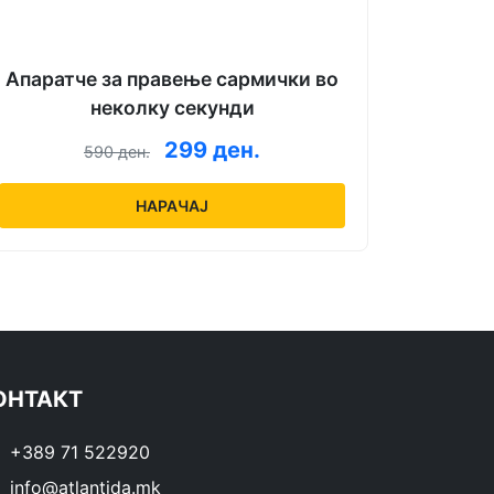
Апаратче за правење сармички во
неколку секунди
299 ден.
590 ден.
НАРАЧАЈ
ОНТАКТ
+389 71 522920
info@atlantida.mk