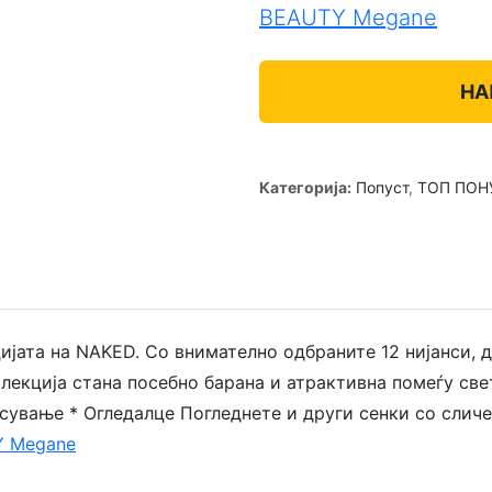
BEAUTY Megane
НА
Категорија:
Попуст
,
ТОП ПОН
јата на NAKED. Со внимателно одбраните 12 нијанси, до
лекција стана посебно барана и атрактивна помеѓу све
несување * Огледалце Погледнете и други сенки со сличе
 Megane