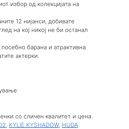
от избор од колекцијата на
ните 12 нијанси, добивате
глед на кој никој не би останал
а посебно барана и атрактивна
тите актерки.
сување
енки со сличен квалитет и цена.
D2
,
KYLIE KYSHADOW
,
HUDA