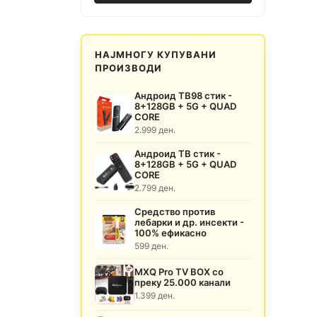
НАЈМНОГУ КУПУВАНИ
ПРОИЗВОДИ
Андроид ТВ98 стик -
8+128GB + 5G + QUAD
CORE
2.999 ден.
Андроид ТВ стик -
8+128GB + 5G + QUAD
CORE
2.799 ден.
Средство против
лебарки и др. инсекти -
100% ефикасно
599 ден.
MXQ Pro TV BOX со
преку 25.000 канали
1.399 ден.