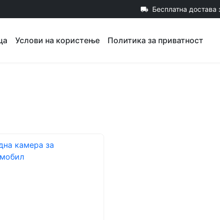
Бесплатна достава 
local_shipping
ца
Услови на користење
Политика за приватност