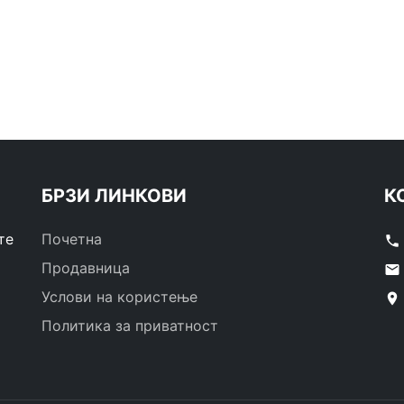
БРЗИ ЛИНКОВИ
К
те
Почетна
phone
Продавница
email
Услови на користење
location_on
Политика за приватност