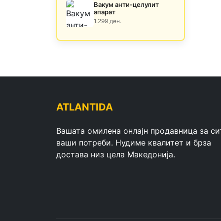
Вакум анти-целулит
апарат
1.299 ден.
ATLANTIDA
Вашата омилена онлајн продавница за си
ваши потреби. Нудиме квалитет и брза
достава низ цела Македонија.