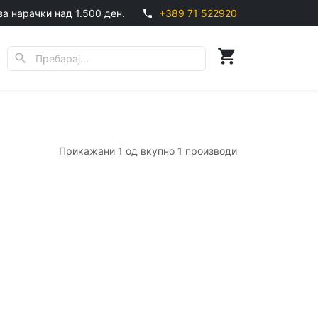
за нарачки над 1.500 ден.
+389 71 522920
phone
shopping_cart
search
Прикажани 1 од вкупно 1 производи