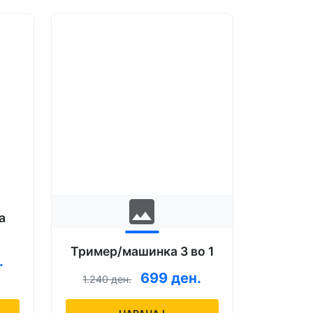
image
а
Тример/машинка 3 во 1
.
699 ден.
1.240 ден.