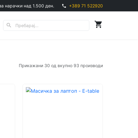
за нарачки над 1.500 ден.
+389 71 522920
phone
shopping_cart
search
Прикажани 30 од вкупно 93 производи