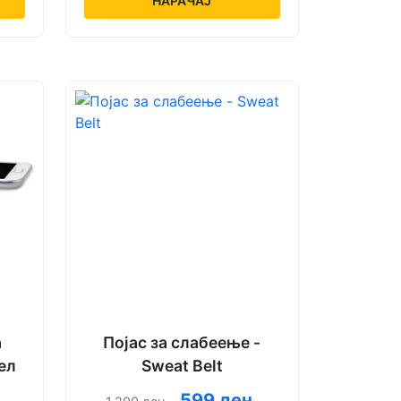
НАРАЧАЈ
а
Појас за слабеење -
ел
Sweat Belt
.
599 ден.