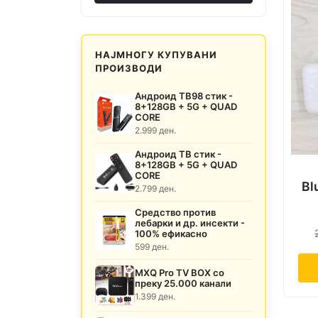
НАЈМНОГУ КУПУВАНИ
ПРОИЗВОДИ
Андроид ТВ98 стик -
8+128GB + 5G + QUAD
CORE
2.999 ден.
Андроид ТВ стик -
8+128GB + 5G + QUAD
CORE
Bl
2.799 ден.
Средство против
лебарки и др. инсекти -
100% ефикасно
599 ден.
MXQ Pro TV BOX со
преку 25.000 канали
1.399 ден.