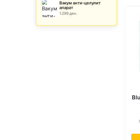
Вакум анти-целулит
апарат
1.299 ден.
Bl