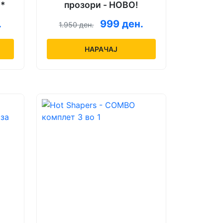
О*
прозори - НОВО!
.
999 ден.
1.950 ден.
НАРАЧАЈ