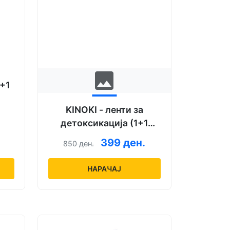
image
+1
KINOKI - ленти за
детоксикација (1+1
гратис)
399 ден.
850 ден.
НАРАЧАЈ