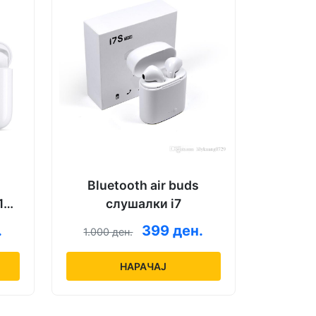
Bluetooth air buds
1
слушалки i7
.
399 ден.
1.000 ден.
НАРАЧАЈ