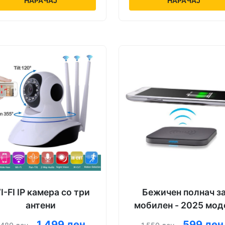
НАРАЧАЈ
НАРАЧАЈ
I-FI IP камера со три
Бежичен полнач з
антени
мобилен - 2025 мод
1.499 ден.
599 ден