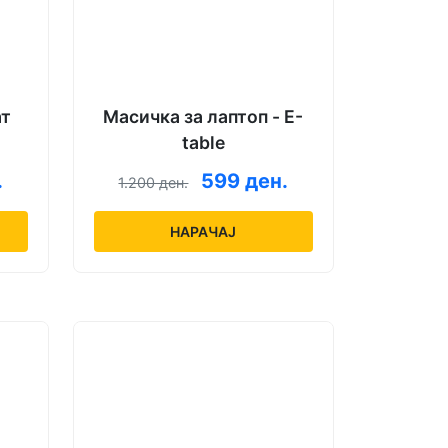
ат
Масичка за лаптоп - E-
table
.
599 ден.
1.200 ден.
НАРАЧАЈ