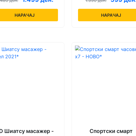
.480 ден.
1.550 ден.
НАРАЧАЈ
НАРАЧАЈ
D Шиатсу масажер -
Спортски смарт