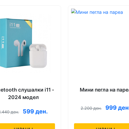
uetooth слушалки i11 -
Мини пегла на паре
2024 модел
999 ден
2.200 ден.
599 ден.
1.440 ден.