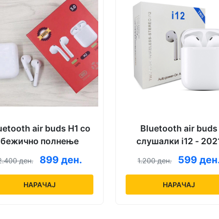
uetooth air buds H1 со
Bluetooth air buds
бежично полнење
слушалки i12 - 202
модел
899 ден.
599 ден
2.400 ден.
1.200 ден.
НАРАЧАЈ
НАРАЧАЈ