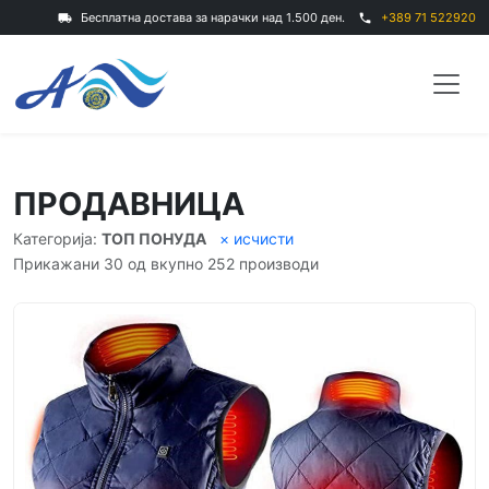
Бесплатна достава за нарачки над 1.500 ден.
+389 71 522920
local_shipping
phone
ПРОДАВНИЦА
Категорија:
ТОП ПОНУДА
× исчисти
Прикажани 30 од вкупно 252 производи