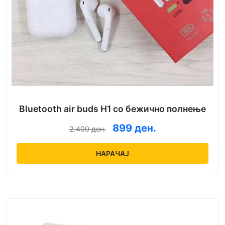
Bluetooth air buds H1 со бежично полнење
899 ден.
2.400 ден.
НАРАЧАЈ