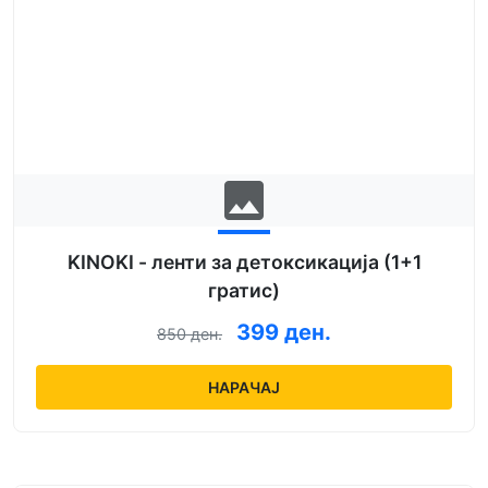
image
KINOKI - ленти за детоксикација (1+1
гратис)
399 ден.
850 ден.
НАРАЧАЈ