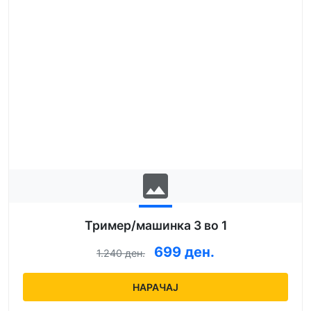
image
Тример/машинка 3 во 1
699 ден.
1.240 ден.
НАРАЧАЈ