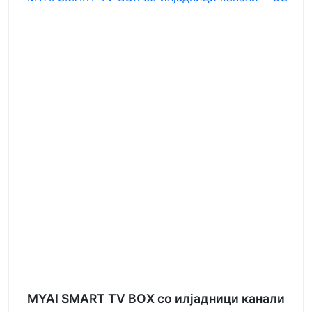
MYAI SMART TV BOX со илјадници канали