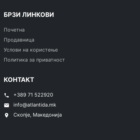
БРЗИ ЛИНКОВИ
Почетна
Продавница
Услови на користење
Политика за приватност
КОНТАКТ
+389 71 522920
phone
info@atlantida.mk
email
Скопје, Македонија
location_on