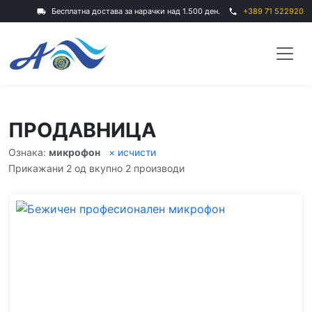
Бесплатна достава за нарачки над 1.500 ден.
+389 71 522920
local_shipping
phone
ПРОДАВНИЦА
Ознака:
микрофон
× исчисти
Прикажани 2 од вкупно 2 производи