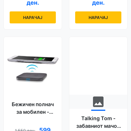
ден.
ден.
НАРАЧАЈ
НАРАЧАЈ
image
Бежичен полнач
за мобилен -
Talking Tom -
2025 модел
забавниот мачор
599
1.550 ден.