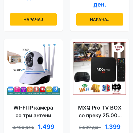
ден.
НАРАЧАЈ
НАРАЧАЈ
WI-FI IP камера
MXQ Pro TV BOX
со три антени
со преку 25.000
канали
1.499
1.399
3.480 ден.
3.080 ден.