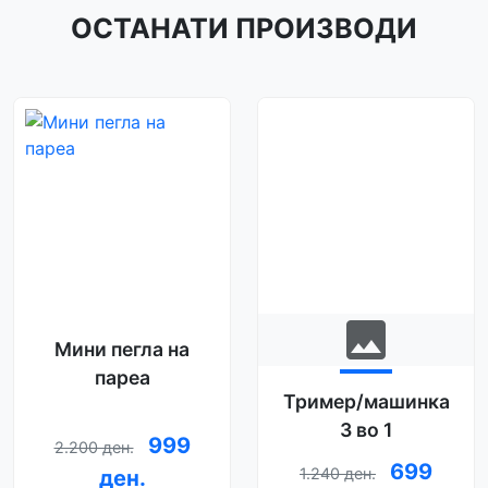
ОСТАНАТИ ПРОИЗВОДИ
image
Мини пегла на
пареа
Тример/машинка
3 во 1
999
2.200 ден.
699
1.240 ден.
ден.