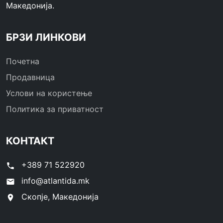
Македонија.
БРЗИ ЛИНКОВИ
Почетна
Продавница
Услови на користење
Политика за приватност
КОНТАКТ
+389 71 522920
phone
info@atlantida.mk
email
Скопје, Македонија
location_on