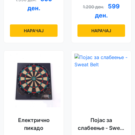
(новиот 2026
599
1.200 ден.
ден.
модел)
ден.
НАРАЧАЈ
НАРАЧАЈ
Електрично
Појас за
пикадо
слабеење - Sweat