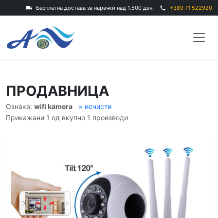
Бесплатна достава за нарачки над 1.500 ден.
+389 71 522920
local_shipping
phone
ПРОДАВНИЦА
Ознака:
wifi kamera
× исчисти
Прикажани 1 од вкупно 1 производи